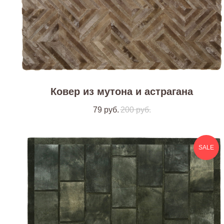
Ковер из мутона и астрагана
79
руб.
200
руб.
SALE