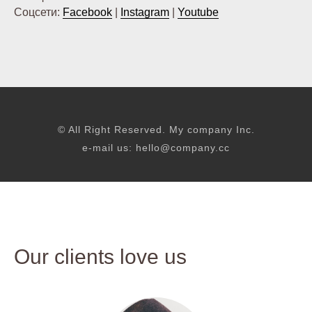
Соцсети:
Facebook
|
Instagram
|
Youtube
© All Right Reserved. My company Inc.
e-mail us:
hello@company.cc
Our clients love us